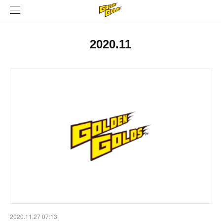
2020
.
11
2020.11.27 07:13