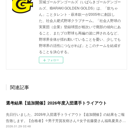
茨城ゴールデンゴールズ（いばらきゴールデンゴー
ルズ、IBARAKI GOLDEN GOLDS）は、「欽ちゃ
ん」ことタレント・萩本欽一が2005年に創設し
た、社会人硬式野球クラブチーム。「社会人野球の
実業団（企業）登録球団が相次いで廃部の傾向にあ
ること、またプロ野球も再編の波に押されるなど、
野球界全体が揺れ動いていることを憂い、少しでも
野球界の活性につながれば」とこのチームを結成す
ることを決心する。
フォロー
関連記事
選考結果【追加開催】2026年度入団選手トライアウト
先日行いました、2026年入団選手トライアウト【追加開催】の結果をご報
告致します。【合格者】⚪︎男子芳賀友樹さん⚪︎女子佐藤愛さん福島夏美さ…
2026.01.29 03:48