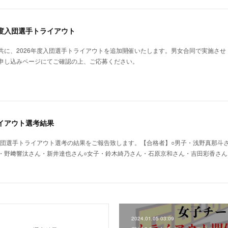
年度入団選手トライアウト
共に、2026年度入団選手トライアウトを追加開催いたします。男女合同で実施させ
申し込みページにてご確認の上、ご応募ください。
ライアウト選考結果
年入団選手トライアウト選考の結果をご報告致します。【合格者】○男子・浅野真那斗
・野﨑響汰さん・新井達也さん○女子・鈴木綺乃さん・石原京和さん・吉田彩香さん
2024.01.05 03:09