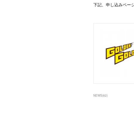
下記、申し込みペー
NEWS
(
62
)