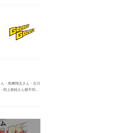
さん・島﨑翔太さん・古川
・田上亜純さん順不同…