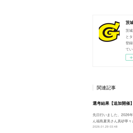
茨
茨城
とタ
登録
てい
関連記事
選考結果【追加開催】
先日行いました、2026
ん福島夏美さん真砂寧々
2026.01.29 03:48