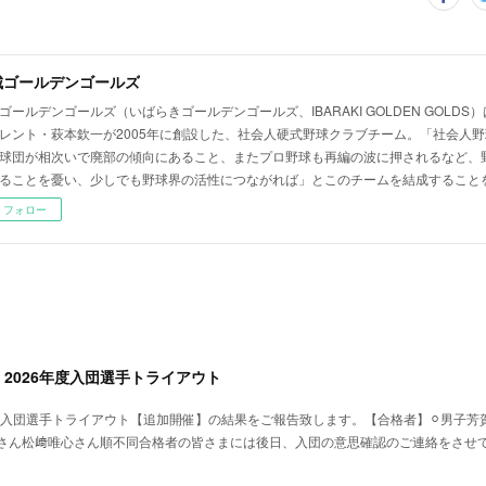
城ゴールデンゴールズ
ゴールデンゴールズ（いばらきゴールデンゴールズ、IBARAKI GOLDEN GOLD
レント・萩本欽一が2005年に創設した、社会人硬式野球クラブチーム。「社会人
球団が相次いで廃部の傾向にあること、またプロ野球も再編の波に押されるなど、
ることを憂い、少しでも野球界の活性につながれば」とこのチームを結成すること
フォロー
2026年度入団選手トライアウト
年入団選手トライアウト【追加開催】の結果をご報告致します。【合格者】⚪︎男子芳
さん松﨑唯心さん順不同合格者の皆さまには後日、入団の意思確認のご連絡をさせ