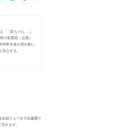
S）は、「欽ちゃん」こ
野球の実業団（企業）
野球界全体が揺れ動い
を決心する。
賀友樹さん⚪︎女子佐藤愛さ
て頂きます。