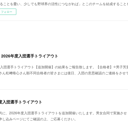
ることを憂い、少しでも野球界の活性につながれば」とこのチームを結成すること
フォロー
2026年度入団選手トライアウト
年入団選手トライアウト【追加開催】の結果をご報告致します。【合格者】⚪︎男子芳
さん松﨑唯心さん順不同合格者の皆さまには後日、入団の意思確認のご連絡をさせ
年度入団選手トライアウト
共に、2026年度入団選手トライアウトを追加開催いたします。男女合同で実施させ
申し込みページにてご確認の上、ご応募ください。