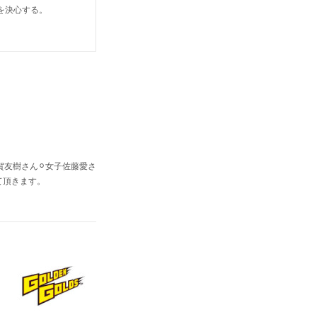
を決心する。
賀友樹さん⚪︎女子佐藤愛さ
て頂きます。