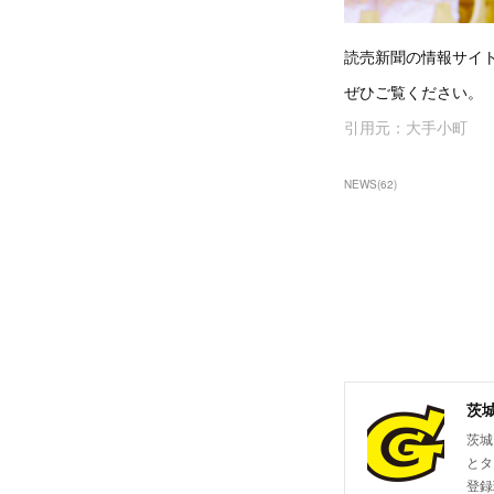
読売新聞の情報サイ
ぜひご覧ください。
引用元：大手小町
NEWS
(
62
)
茨
茨城
とタ
登録