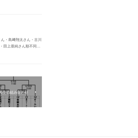
さん・島﨑翔太さん・古川
・田上亜純さん順不同…
球大会の組み合わせ