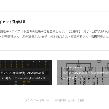
ライアウト選考結果
年入団選手トライアウト選考の結果をご報告致します。【合格者】○男子・浅野真那斗
・野﨑響汰さん・新井達也さん○女子・鈴木綺乃さん・石原京和さん・吉田彩香さん
2018.04.19 15:00
 JABA(都道府県) JABA福島市長
第２３回JABA福島市長杯争奪野
 VS越配ファイティング ◯７−０
が決まりました
プライバシーポリシー
特定商取引法に基づく表記