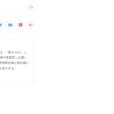
S）は、「欽ちゃん」こ
野球の実業団（企業）
野球界全体が揺れ動い
を決心する。