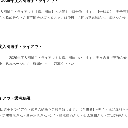
2026年度入団選手トライアウト
年入団選手トライアウト【追加開催】の結果をご報告致します。【合格者】⚪︎男子芳
さん松﨑唯心さん順不同合格者の皆さまには後日、入団の意思確認のご連絡をさせ
年度入団選手トライアウト
共に、2026年度入団選手トライアウトを追加開催いたします。男女合同で実施させ
申し込みページにてご確認の上、ご応募ください。
ライアウト選考結果
年入団選手トライアウト選考の結果をご報告致します。【合格者】○男子・浅野真那斗
・野﨑響汰さん・新井達也さん○女子・鈴木綺乃さん・石原京和さん・吉田彩香さん