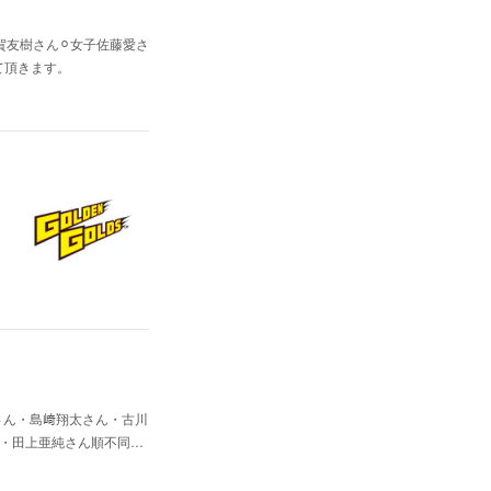
賀友樹さん⚪︎女子佐藤愛さ
て頂きます。
さん・島﨑翔太さん・古川
・田上亜純さん順不同…