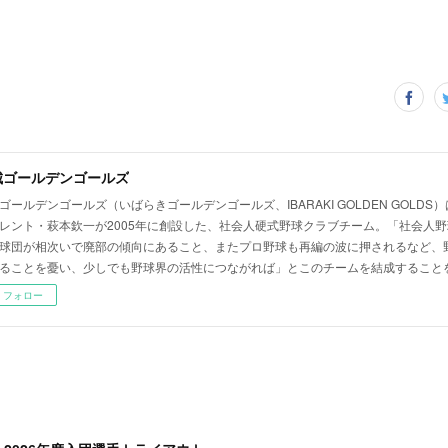
城ゴールデンゴールズ
ゴールデンゴールズ（いばらきゴールデンゴールズ、IBARAKI GOLDEN GOLD
レント・萩本欽一が2005年に創設した、社会人硬式野球クラブチーム。「社会人
球団が相次いで廃部の傾向にあること、またプロ野球も再編の波に押されるなど、
ることを憂い、少しでも野球界の活性につながれば」とこのチームを結成すること
フォロー