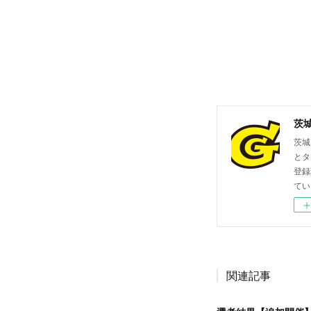
茨
茨城
とタ
登録
てい
関連記事